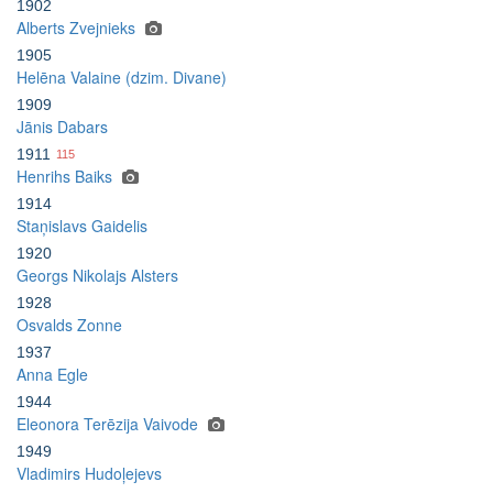
1902
Alberts Zvejnieks
1905
Helēna Valaine (dzim. Divane)
1909
Jānis Dabars
1911
115
Henrihs Baiks
1914
Staņislavs Gaidelis
1920
Georgs Nikolajs Alsters
1928
Osvalds Zonne
1937
Anna Egle
1944
Eleonora Terēzija Vaivode
1949
Vladimirs Hudoļejevs