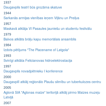
1937
Daugavpils teatrī būs grozāma skatuve
1944
Sarkanās armijas vienības ieņem Viļānu un Preiļus
1957
Maskavā atklāja VI Pasaules jauniešu un studentu festivālu
1979
Balvos atklāts brāļu kapu memoriālais ansamblis
1984
Izdots pētījums "The Placename of Latgola"
1993
Svinīgi atklāta Felicianovas hidroelektrostacija
1997
Daugavpils novadpētnieku I konference
2000
Daugavpilī atklāj reģionālo Plaušu slimību un tuberkulozes centru
2005
Aglonā SIA "Aglonas maize" teritorijā atklāj pirmo Maizes muzeju
Latvijā
2007