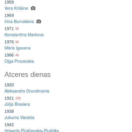
1959
Vera Krišāne
1969
Irina Burnaševa
1971
55
Konstantīns Markovs
1976
50
Māris Igavens
1986
40
Olga Procevska
Atceres dienas
1920
Aleksandrs Grundmanis
1921
105
Jūlijs Breslers
1938
Jukums Vācietis
1942
Hrisanfs Pļuščevskis-Pļuščiks