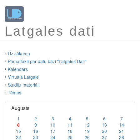
Latgales dati
Uz sākumu
Pamatfakti par datu bāzi "Latgales Dati"
Kalendārs
Virtuālā Latgale
Studiju materiāli
Tēmas
Augusts
1
2
3
4
5
6
7
8
9
10
11
12
13
14
15
16
17
18
19
20
21
22
23
24
25
26
27
28