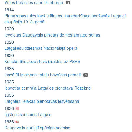
Vīnes trakts ies caur Dinaburgu
1914
Pirmais pasaules karš: sākums, karadarbības tuvošanās Latgalei,
okupācija 1918. gadā
1920
Ievēlētas Daugavpils pilsētas domes amatpersonas
1928
Latgaliešu dziesmas Nacionālajā operā
1930
Konstantins Jezovitovs izraidīts uz PSRS
1935
Iesvētīti Istalsnas katoļu baznīcas pamati
1935
Iesvētīta centrālā Latgales pienotava Rēzeknē
1935
Latgales lielākās pienotavas iesvētīšana
1936
90
Ilgstošs sausums Latgalē
1936
90
Daugavpils apriņķī spēcīgs negaiss