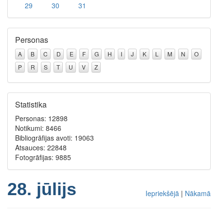
29
30
31
Personas
A
B
C
D
E
F
G
H
I
J
K
L
M
N
O
P
R
S
T
U
V
Z
Statistika
Personas: 12898
Notikumi: 8466
Bibliogrāfijas avoti: 19063
Atsauces: 22848
Fotogrāfijas: 9885
28. jūlijs
Iepriekšējā
|
Nākamā