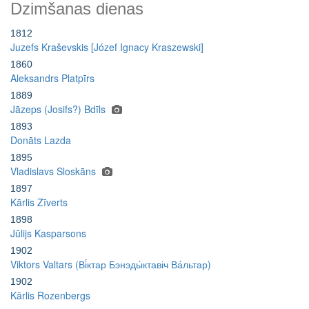
Dzimšanas dienas
1812
Juzefs Kraševskis [Józef Ignacy Kraszewski]
1860
Aleksandrs Platpīrs
1889
Jāzeps (Josifs?) Bdīls
1893
Donāts Lazda
1895
Vladislavs Sloskāns
1897
Kārlis Zīverts
1898
Jūlijs Kasparsons
1902
Viktors Valtars (Ві́ктар Бэнэды́ктавіч Ва́льтар)
1902
Kārlis Rozenbergs