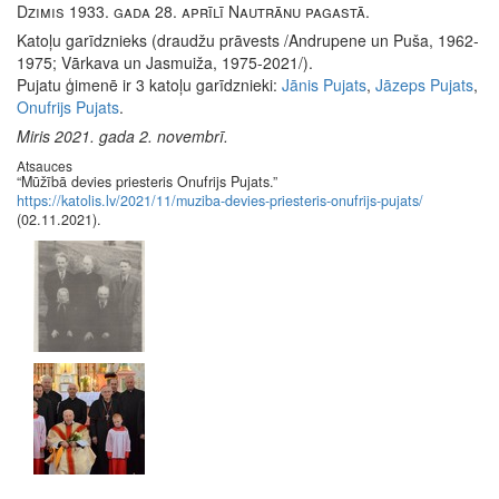
Dzimis 1933. gada 28. aprīlī Nautrānu pagastā.
Katoļu garīdznieks (draudžu prāvests /Andrupene un Puša, 1962-
1975; Vārkava un Jasmuiža, 1975-2021/).
Pujatu ģimenē ir 3 katoļu garīdznieki:
Jānis Pujats
,
Jāzeps Pujats
,
Onufrijs Pujats
.
Miris 2021. gada 2. novembrī.
Atsauces
“Mūžībā devies priesteris Onufrijs Pujats.”
https://katolis.lv/2021/11/muziba-devies-priesteris-onufrijs-pujats/
(02.11.2021).