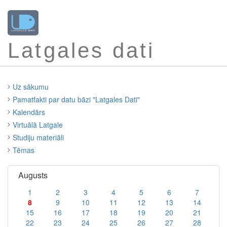
Latgales dati
Uz sākumu
Pamatfakti par datu bāzi "Latgales Dati"
Kalendārs
Virtuālā Latgale
Studiju materiāli
Tēmas
Augusts
1
2
3
4
5
6
7
8
9
10
11
12
13
14
15
16
17
18
19
20
21
22
23
24
25
26
27
28