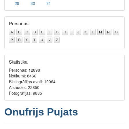
29
30
31
Personas
A
B
C
D
E
F
G
H
I
J
K
L
M
N
O
P
R
S
T
U
V
Z
Statistika
Personas: 12898
Notikumi: 8466
Bibliogrāfijas avoti: 19064
Atsauces: 22850
Fotogrāfijas: 9885
Onufrijs Pujats