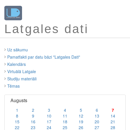
Latgales dati
Uz sākumu
Pamatfakti par datu bāzi "Latgales Dati"
Kalendārs
Virtuālā Latgale
Studiju materiāli
Tēmas
Augusts
1
2
3
4
5
6
7
8
9
10
11
12
13
14
15
16
17
18
19
20
21
22
23
24
25
26
27
28