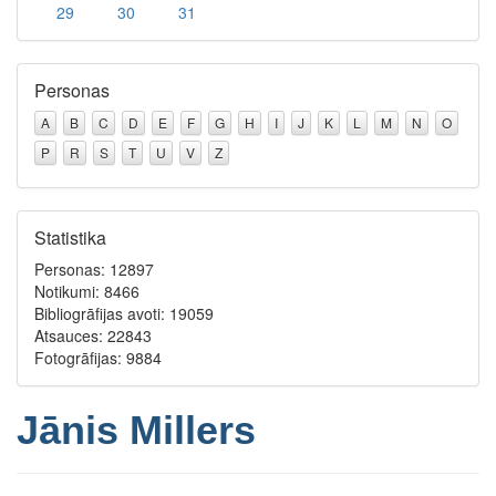
29
30
31
Personas
A
B
C
D
E
F
G
H
I
J
K
L
M
N
O
P
R
S
T
U
V
Z
Statistika
Personas: 12897
Notikumi: 8466
Bibliogrāfijas avoti: 19059
Atsauces: 22843
Fotogrāfijas: 9884
Jānis Millers