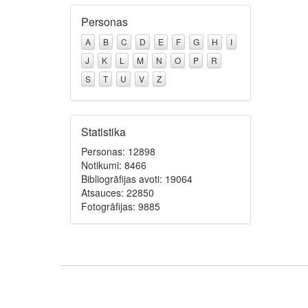
Personas
A
B
C
D
E
F
G
H
I
J
K
L
M
N
O
P
R
S
T
U
V
Z
Statistika
Personas: 12898
Notikumi: 8466
Bibliogrāfijas avoti: 19064
Atsauces: 22850
Fotogrāfijas: 9885