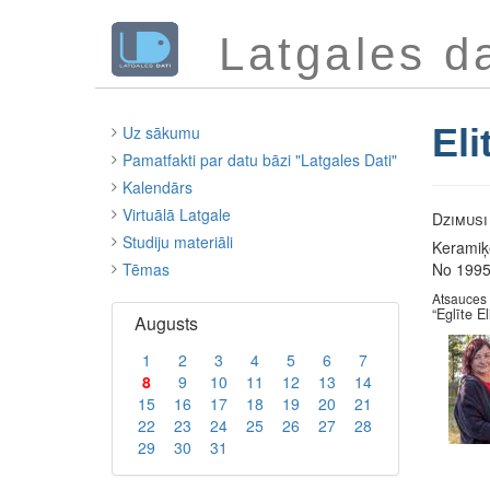
Latgales da
Eli
Uz sākumu
Pamatfakti par datu bāzi "Latgales Dati"
Kalendārs
Virtuālā Latgale
Dzimusi 
Studiju materiāli
Keramiķ
Tēmas
No 1995.
Atsauces
“Eglīte El
Augusts
1
2
3
4
5
6
7
8
9
10
11
12
13
14
15
16
17
18
19
20
21
22
23
24
25
26
27
28
29
30
31