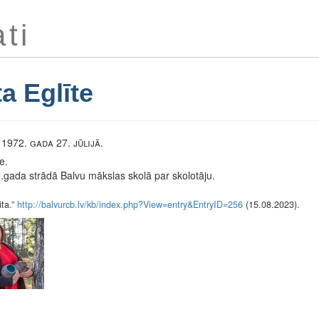
ti
ta Eglīte
1972. gada 27. jūlijā.
e.
gada strādā Balvu mākslas skolā par skolotāju.
ita.”
http://balvurcb.lv/kb/index.php?View=entry&EntryID=256
(15.08.2023).