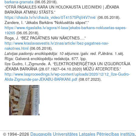
barkana-gramata
(06.05.2018).
“OTRĀ PASAULES KARA UN HOLOKAUSTA LIECINIEKI | JĒKABA
BARKĀNA ATMIŅU STĀSTS.”
https://chaula.tv/lv/chaula_video/0T41575PqV4V7m4/
(06.05.2018).
Zandere, I. “Jēkabs Barkāns "Noklusētās sāpes".”
https://www.rigaslaiks.lv/agora/rl-lasa/jekabs-barkans-noklusetas-sapes-
19265
(06.05.2018).
Roga, J. “BEZ PAGĀTNES NAV NĀKOTNES….”
http://www.kraslavasvestis.lv/zinas/article//bez-pagatnes-nav-
nakotnes.html
(06.05.2018).
Latvijas padomju enciklopēdija: 10 sējumos /galv. red. P.Jērāns.
1.sēj.
Rīga: Galvenā enciklopēdiju redakcija. 677. lpp.
Ilze Gudro, I.,Zigmunde. A. “ELEKTROENERĢĒTIĶA UN IZGUDROTĀJA
JĒKABA BARKĀNA (28.07.1927–04.10.2020) MŪŽU ATCEROTIES.”
http://www.lasproceedings.lv/wp-content/uploads/2020/12/12_Ilze-Gudro-
Alida-Zigmunde-par-JEKABU-BARKANI.pdf
(08.07.2023).
© 1994–2026
Daugavpils Universitātes
Latgales Pētniecības institūts
,