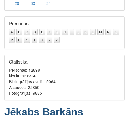
29
30
31
Personas
A
B
C
D
E
F
G
H
I
J
K
L
M
N
O
P
R
S
T
U
V
Z
Statistika
Personas: 12898
Notikumi: 8466
Bibliogrāfijas avoti: 19064
Atsauces: 22850
Fotogrāfijas: 9885
Jēkabs Barkāns