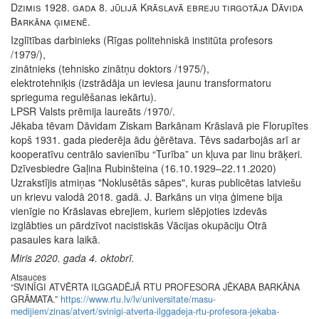
Dzimis 1928. gada 8. jūlijā Krāslavā ebreju tirgotāja Dāvida
Barkāna ģimenē.
Izglītības darbinieks (Rīgas politehniskā institūta profesors
/1979/),
zinātnieks (tehnisko zinātņu doktors /1975/),
elektrotehniķis (izstrādāja un ieviesa jaunu transformatoru
sprieguma regulēšanas iekārtu).
LPSR Valsts prēmija laureāts /1970/.
Jēkaba tēvam Dāvidam Ziskam Barkānam Krāslavā pie Florupītes
kopš 1931. gada piederēja ādu ģērētava. Tēvs sadarbojās arī ar
kooperatīvu centrālo savienību “Turība” un kļuva par linu brāķeri.
Dzīvesbiedre Gaļina Rubinšteina (16.10.1929–22.11.2020)
Uzrakstījis atmiņas "Noklusētās sāpes", kuras publicētas latviešu
un krievu valodā 2018. gadā. J. Barkāns un viņa ģimene bija
vienīgie no Krāslavas ebrejiem, kuriem slēpjoties izdevās
izglābties un pārdzīvot nacistiskās Vācijas okupāciju Otrā
pasaules kara laikā.
Miris 2020. gada 4. oktobrī.
Atsauces
“SVINĪGI ATVĒRTA ILGGADĒJĀ RTU PROFESORA JĒKABA BARKĀNA
GRĀMATA.”
https://www.rtu.lv/lv/universitate/masu-
medijiem/zinas/atvert/svinigi-atverta-ilggadeja-rtu-profesora-jekaba-