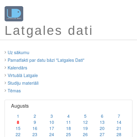
Latgales dati
Uz sākumu
Pamatfakti par datu bāzi "Latgales Dati"
Kalendārs
Virtuālā Latgale
Studiju materiāli
Tēmas
Augusts
1
2
3
4
5
6
7
8
9
10
11
12
13
14
15
16
17
18
19
20
21
22
23
24
25
26
27
28