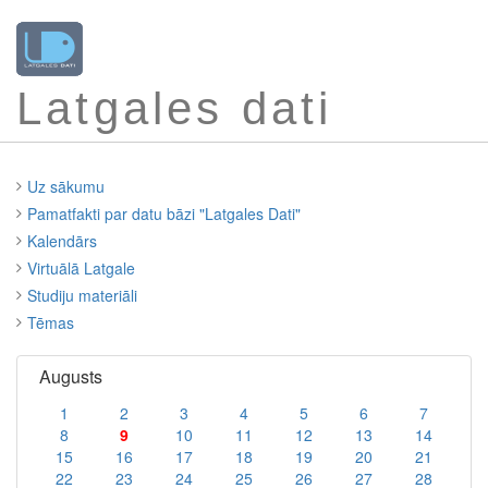
Latgales dati
Uz sākumu
Pamatfakti par datu bāzi "Latgales Dati"
Kalendārs
Virtuālā Latgale
Studiju materiāli
Tēmas
Augusts
1
2
3
4
5
6
7
8
9
10
11
12
13
14
15
16
17
18
19
20
21
22
23
24
25
26
27
28