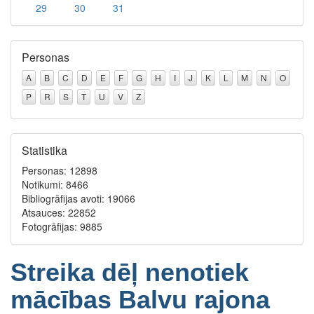
29
30
31
Personas
A
B
C
D
E
F
G
H
I
J
K
L
M
N
O
P
R
S
T
U
V
Z
Statistika
Personas: 12898
Notikumi: 8466
Bibliogrāfijas avoti: 19066
Atsauces: 22852
Fotogrāfijas: 9885
Streika dēļ nenotiek
mācības Balvu rajona